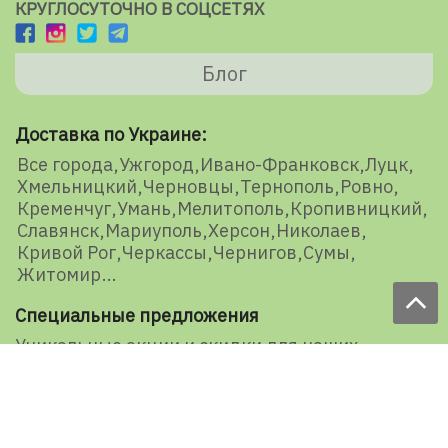
КРУГЛОСУТОЧНО В СОЦСЕТЯХ
Блог
Доставка по Украине:
Все города
Ужгород
Ивано-Франковск
Луцк
Хмельницкий
Черновцы
Тернополь
Ровно
Кременчуг
Умань
Мелитополь
Кропивницкий
Славянск
Мариуполь
Херсон
Николаев
Кривой Рог
Черкассы
Чернигов
Сумы
Житомир
Специальные предложения
Уникальные акции и скидки для наших
представителей и подписчиков
E-mail