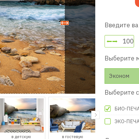
Введите ва
Выберите 
Эконом
Выберите с
БИО-ПЕЧ
ЭКО-ПЕЧ
в детскую
в гостевую
в прихожую