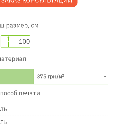
ЗАКАЗ КОНСУЛЬТАЦИИ
ш размер, см
материал
2
375
грн./м
пособ печати
АТЬ
АТЬ
в игровую комнату