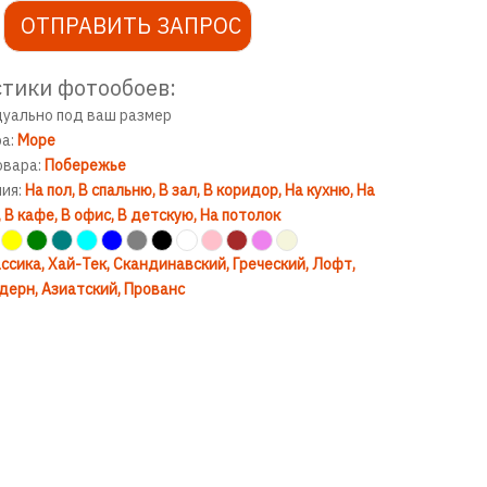
ОТПРАВИТЬ ЗАПРОС
тики фотообоев:
дуально под ваш размер
ра:
Море
овара:
Побережье
ния:
На пол
В спальню
В зал
В коридор
На кухню
На
В кафе
В офис
В детскую
На потолок
ссика
Хай-Тек
Скандинавский
Греческий
Лофт
дерн
Азиатский
Прованс