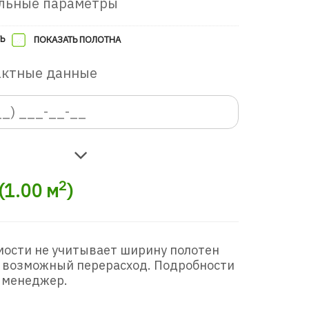
льные параметры
Ь
ПОКАЗАТЬ ПОЛОТНА
актные данные
2
(
1.00
м
)
мости не учитывает ширину полотен
 возможный перерасход. Подробности
 менеджер.