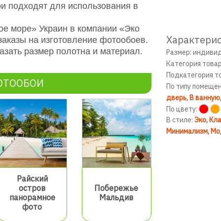
и подходят для использования в
ое море» Украин в компании «Эко
Характерис
аказы на изготовление фотообоев.
азать размер полотна и материал.
Размер: индиви
Категория това
Подкатегория т
ОТООБОИ
По типу помеще
дверь
В ванную
По цвету:
В стиле:
Эко
Кла
Минимализм
Мо
Райский
остров
Побережье
панорамное
Мальдив
фото