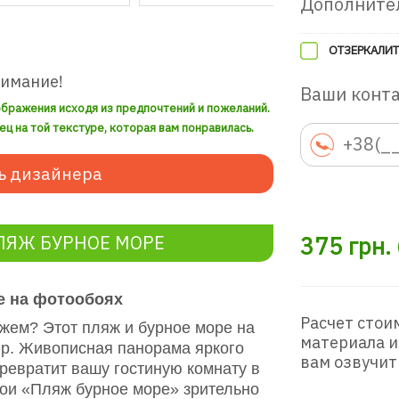
Дополните
ОТЗЕРКАЛИТ
нимание!
Ваши конт
ображения исходя из предпочтений и пожеланий.
ец на той текстуре, которая вам понравилась.
ь дизайнера
ЛЯЖ БУРНОЕ МОРЕ
375
грн.
е на фотообоях
Расчет стои
ем? Этот пляж и бурное море на
материала и
ер. Живописная панорама яркого
вам озвучит
ревратит вашу гостиную комнату в
бои «Пляж бурное море» зрительно