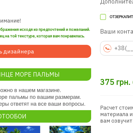
Дополните
ОТЗЕРКАЛИТ
нимание!
ображения исходя из предпочтений и пожеланий.
Ваши конт
ец на той текстуре, которая вам понравилась.
ь дизайнера
ЛНЦЕ МОРЕ ПАЛЬМЫ
375
грн.
ожно в нашем магазине.
оре пальмы по вашим размерам.
ры ответят на все ваши вопросы.
Расчет стои
материала и
ОТООБОИ
вам озвучит