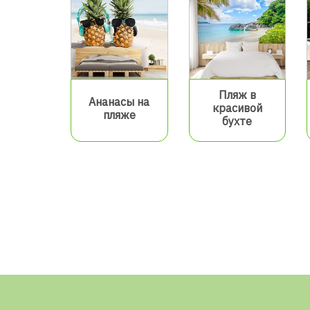
Пляж в
Ананасы на
красивой
пляже
бухте