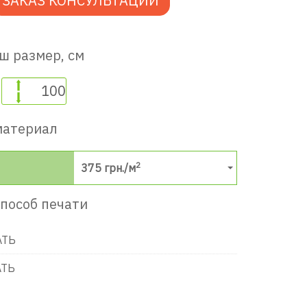
ЗАКАЗ КОНСУЛЬТАЦИИ
ш размер, см
материал
2
375
грн./м
пособ печати
АТЬ
АТЬ
в игровую комнату