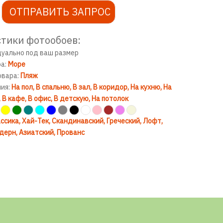
ОТПРАВИТЬ ЗАПРОС
тики фотообоев:
дуально под ваш размер
ра:
Море
овара:
Пляж
ния:
На пол
В спальню
В зал
В коридор
На кухню
На
В кафе
В офис
В детскую
На потолок
ссика
Хай-Тек
Скандинавский
Греческий
Лофт
дерн
Азиатский
Прованс