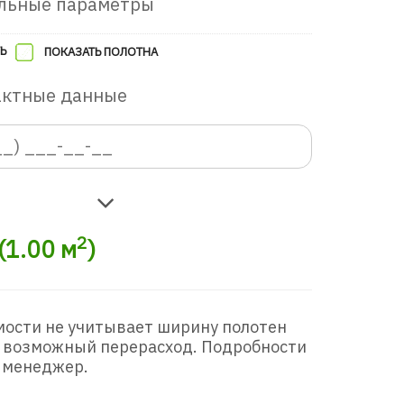
льные параметры
Ь
ПОКАЗАТЬ ПОЛОТНА
актные данные
2
(
1.00
м
)
мости не учитывает ширину полотен
 возможный перерасход. Подробности
 менеджер.