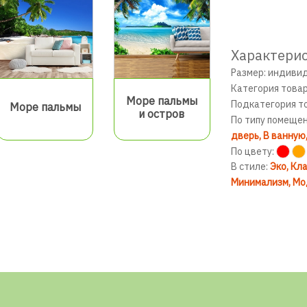
Характерис
Размер: индиви
Категория това
Море пальмы
Подкатегория т
Море пальмы
и остров
По типу помеще
дверь
В ванную
По цвету:
В стиле:
Эко
Кла
Минимализм
Мо