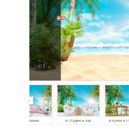
спальню
в студию и зал
в кухню и столовую