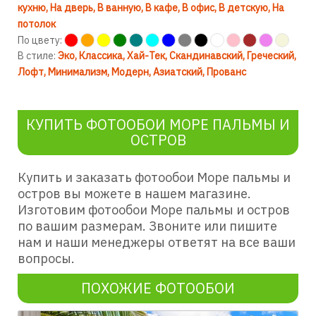
кухню
На дверь
В ванную
В кафе
В офис
В детскую
На
потолок
По цвету:
В стиле:
Эко
Классика
Хай-Тек
Скандинавский
Греческий
Лофт
Минимализм
Модерн
Азиатский
Прованс
КУПИТЬ ФОТООБОИ МОРЕ ПАЛЬМЫ И
ОСТРОВ
Купить и заказать фотообои Море пальмы и
остров вы можете в нашем магазине.
Изготовим фотообои Море пальмы и остров
по вашим размерам. Звоните или пишите
нам и наши менеджеры ответят на все ваши
вопросы.
ПОХОЖИЕ ФОТООБОИ