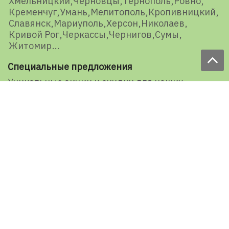
Хмельницкий
Черновцы
Тернополь
Ровно
Кременчуг
Умань
Мелитополь
Кропивницкий
Славянск
Мариуполь
Херсон
Николаев
Кривой Рог
Черкассы
Чернигов
Сумы
Житомир
Специальные предложения
Уникальные акции и скидки для наших
представителей и подписчиков
E-mail
Подписаться
Ваша оценка нашей работы
1527 голосов