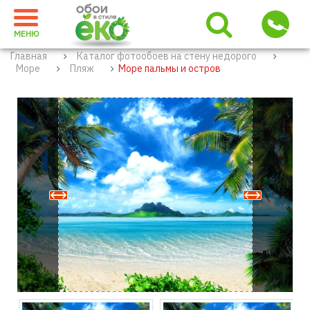
МЕНЮ
Главная
Каталог фотообоев на стену недорого
Море
Пляж
Море пальмы и остров