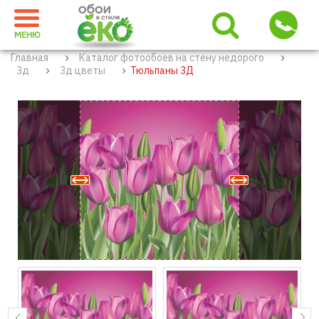
МЕНЮ
Главная
Каталог фотообоев на стену недорого
3д
3д цветы
Тюльпаны 3Д