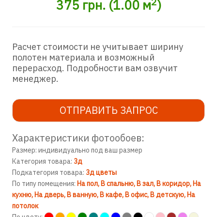
2
375
грн.
(
1.00
м
)
Расчет стоимости не учитывает ширину
полотен материала и возможный
перерасход. Подробности вам озвучит
менеджер.
ОТПРАВИТЬ ЗАПРОС
Характеристики фотообоев:
Размер: индивидуально под ваш размер
Категория товара:
3д
Подкатегория товара:
3д цветы
По типу помещения:
На пол
В спальню
В зал
В коридор
На
кухню
На дверь
В ванную
В кафе
В офис
В детскую
На
потолок