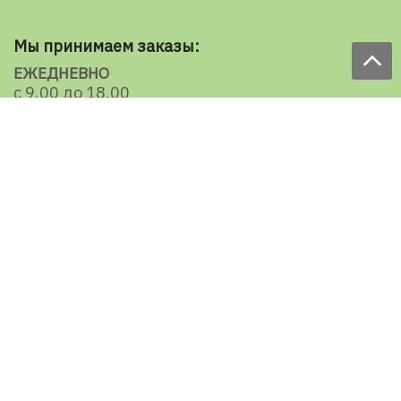
Мы принимаем заказы:
ЕЖЕДНЕВНО
с 9.00 до 18.00
по телефону: 098 787 98 98
e-mail: sale@ecooboi.com.ua
КРУГЛОСУТОЧНО В СОЦСЕТЯХ
Блог
Доставка по Украине:
Все города
Ужгород
Ивано-Франковск
Луцк
Хмельницкий
Черновцы
Тернополь
Ровно
Кременчуг
Умань
Мелитополь
Кропивницкий
Славянск
Мариуполь
Херсон
Николаев
Кривой Рог
Черкассы
Чернигов
Сумы
Житомир