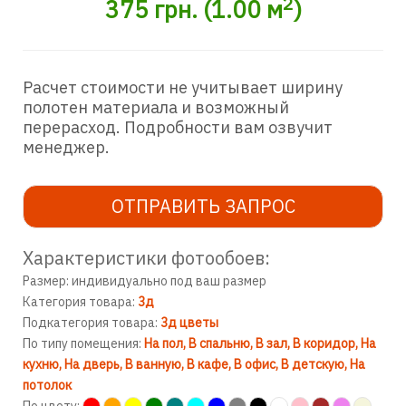
2
375
грн.
(
1.00
м
)
Расчет стоимости не учитывает ширину
полотен материала и возможный
перерасход. Подробности вам озвучит
менеджер.
ОТПРАВИТЬ ЗАПРОС
Характеристики фотообоев:
Размер: индивидуально под ваш размер
Категория товара:
3д
Подкатегория товара:
3д цветы
По типу помещения:
На пол
В спальню
В зал
В коридор
На
кухню
На дверь
В ванную
В кафе
В офис
В детскую
На
потолок