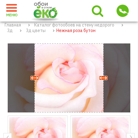
МЕНЮ
Главная
Каталог фотообоев на стену недорого
3д
3д цветы
Нежная роза бутон