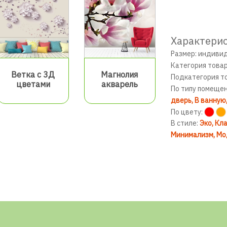
Характерис
Размер: индиви
Категория това
Ветка с 3Д
Магнолия
Подкатегория т
цветами
акварель
По типу помеще
дверь
В ванную
По цвету:
В стиле:
Эко
Кла
Минимализм
Мо