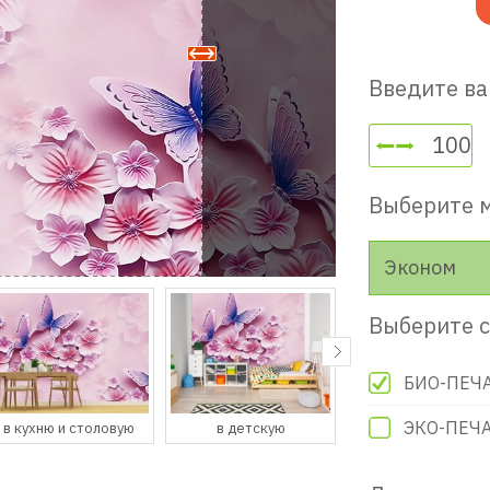
Введите ва
Выберите 
Эконом
Выберите с
БИО-ПЕЧ
ЭКО-ПЕЧ
в детскую
в гостевую
в прихожую