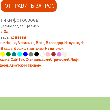
ОТПРАВИТЬ ЗАПРОС
тики фотообоев:
дуально под ваш размер
ра:
3д
овара:
3д цветы
ния:
На пол
В спальню
В зал
В коридор
На кухню
На
В кафе
В офис
В детскую
На потолок
ссика
Хай-Тек
Скандинавский
Греческий
Лофт
дерн
Азиатский
Прованс