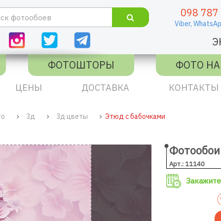
098 787
Viber,
WhatsAp
Э
ФОТОШТОРЫ
ФОТО НА
ЦЕНЫ
ДОСТАВКА
КОНТАКТЫ
го
3д
3д цветы
Этюд с бабочками
Фотообои
Арт.: 11140
Закажите 