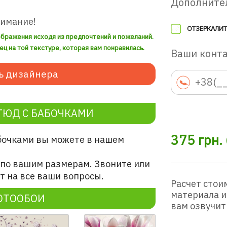
Дополните
нимание!
ОТЗЕРКАЛИТ
ображения исходя из предпочтений и пожеланий.
ец на той текстуре, которая вам понравилась.
Ваши конт
ь дизайнера
ТЮД С БАБОЧКАМИ
375
грн.
бочками
вы можете в нашем
по вашим размерам. Звоните или
 на все ваши вопросы.
Расчет стои
материала и
ОТООБОИ
вам озвучит