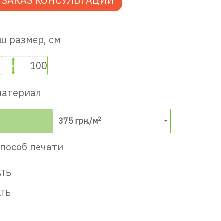
ЗАКАЗ КОНСУЛЬТАЦИИ
ш размер, см
материал
2
375
грн./м
пособ печати
АТЬ
АТЬ
в игровую комнату