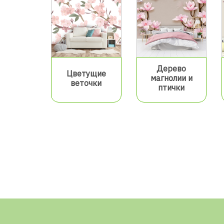
Дерево
Цветущие
магнолии и
веточки
птички