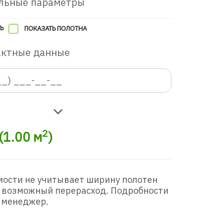
льные параметры
Ь
ПОКАЗАТЬ ПОЛОТНА
актные данные
2
(
1.00
м
)
мости не учитывает ширину полотен
 возможный перерасход. Подробности
 менеджер.