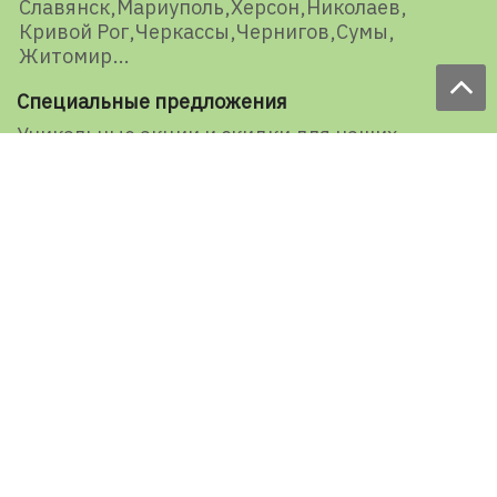
Славянск
Мариуполь
Херсон
Николаев
Кривой Рог
Черкассы
Чернигов
Сумы
Житомир
Специальные предложения
Уникальные акции и скидки для наших
представителей и подписчиков
E-mail
Подписаться
Ваша оценка нашей работы
1527 голосов
Рейтинг: 5 из 5