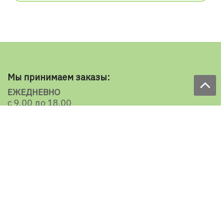
Мы принимаем заказы:
ЕЖЕДНЕВНО
с 9.00 до 18.00
по телефону: 098 787 98 98
e-mail: sale@ecooboi.com.ua
КРУГЛОСУТОЧНО В СОЦСЕТЯХ
Блог
Доставка по Украине:
Все города
Ужгород
Ивано-Франковск
Луцк