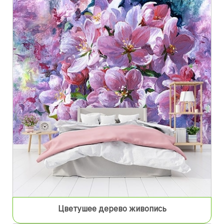
Цветушее дерево живопись