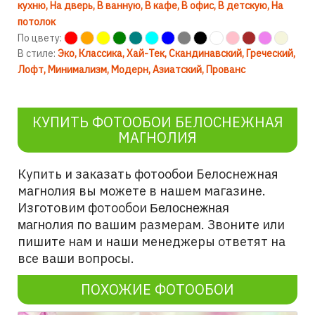
кухню
На дверь
В ванную
В кафе
В офис
В детскую
На
потолок
По цвету:
В стиле:
Эко
Классика
Хай-Тек
Скандинавский
Греческий
Лофт
Минимализм
Модерн
Азиатский
Прованс
КУПИТЬ ФОТООБОИ БЕЛОСНЕЖНАЯ
МАГНОЛИЯ
Купить и заказать фотообои Белоснежная
магнолия
вы можете в нашем магазине.
Изготовим фотообои
Белоснежная
по вашим размерам. Звоните или
магнолия
пишите нам и наши менеджеры ответят на
все ваши вопросы.
ПОХОЖИЕ ФОТООБОИ