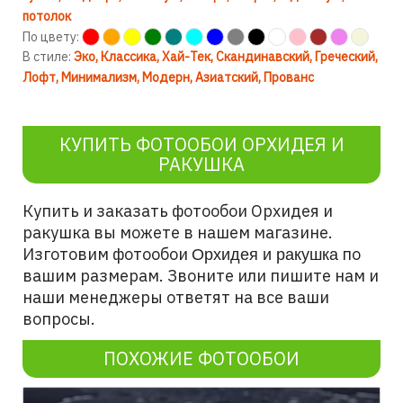
потолок
По цвету:
В стиле:
Эко
Классика
Хай-Тек
Скандинавский
Греческий
Лофт
Минимализм
Модерн
Азиатский
Прованс
КУПИТЬ ФОТООБОИ ОРХИДЕЯ И
РАКУШКА
Купить и заказать фотообои Орхидея и
ракушка
вы можете в нашем магазине.
Изготовим фотообои
по
Орхидея и ракушка
вашим размерам. Звоните или пишите нам и
наши менеджеры ответят на все ваши
вопросы.
ПОХОЖИЕ ФОТООБОИ