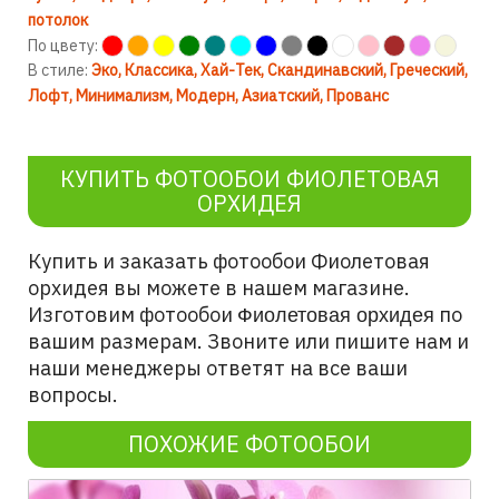
потолок
По цвету:
В стиле:
Эко
Классика
Хай-Тек
Скандинавский
Греческий
Лофт
Минимализм
Модерн
Азиатский
Прованс
КУПИТЬ ФОТООБОИ ФИОЛЕТОВАЯ
ОРХИДЕЯ
Купить и заказать фотообои Фиолетовая
орхидея
вы можете в нашем магазине.
Изготовим фотообои
по
Фиолетовая орхидея
вашим размерам. Звоните или пишите нам и
наши менеджеры ответят на все ваши
вопросы.
ПОХОЖИЕ ФОТООБОИ