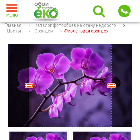
МЕНЮ
Главная
Каталог фотообоев на стену недорого
Цветы
Орхидеи
Фиолетовая орхидея