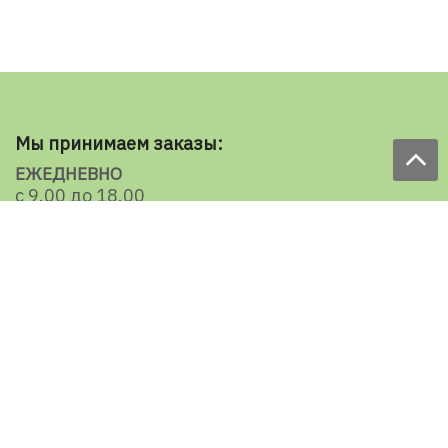
Мы принимаем заказы:
ЕЖЕДНЕВНО
с 9.00 до 18.00
по телефону: 098 787 98 98
e-mail: sale@ecooboi.com.ua
КРУГЛОСУТОЧНО В СОЦСЕТЯХ
Блог
Доставка по Украине:
Все города
Ужгород
Ивано-Франковск
Луцк
Хмельницкий
Черновцы
Тернополь
Ровно