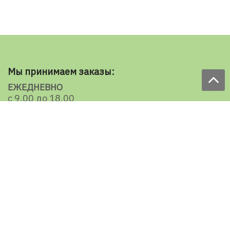
Мы принимаем заказы:
ЕЖЕДНЕВНО
с 9.00 до 18.00
по телефону: 098 787 98 98
e-mail: sale@ecooboi.com.ua
КРУГЛОСУТОЧНО В СОЦСЕТЯХ
Блог
Доставка по Украине:
Все города
Ужгород
Ивано-Франковск
Луцк
Хмельницкий
Черновцы
Тернополь
Ровно