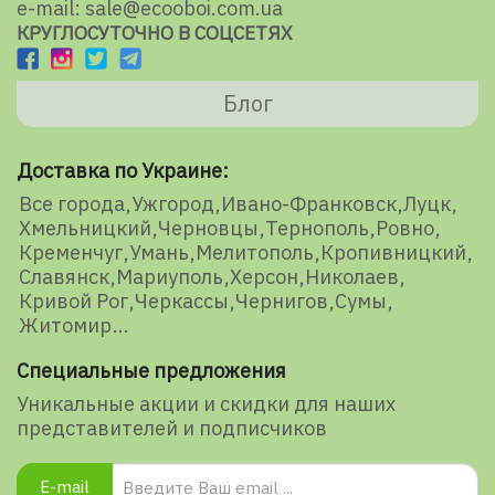
e-mail: sale@ecooboi.com.ua
КРУГЛОСУТОЧНО В СОЦСЕТЯХ
Блог
Доставка по Украине:
Все города
Ужгород
Ивано-Франковск
Луцк
Хмельницкий
Черновцы
Тернополь
Ровно
Кременчуг
Умань
Мелитополь
Кропивницкий
Славянск
Мариуполь
Херсон
Николаев
Кривой Рог
Черкассы
Чернигов
Сумы
Житомир
Специальные предложения
Уникальные акции и скидки для наших
представителей и подписчиков
E-mail