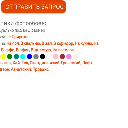
ОТПРАВИТЬ ЗАПРОС
тики фотообоев:
дуально под ваш размер
овара:
Природа
ния:
На пол
В спальню
В зал
В коридор
На кухню
На
В кафе
В офис
В детскую
На потолок
ссика
Хай-Тек
Скандинавский
Греческий
Лофт
дерн
Азиатский
Прованс