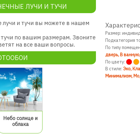
ЕЧНЫЕ ЛУЧИ И ТУЧИ
 лучи и тучи вы можете в нашем
Характерис
Размер: индиви
 тучи по вашим размерам. Звоните
Подкатегория т
етят на все ваши вопросы.
По типу помеще
дверь
В ванную
ОТООБОИ
По цвету:
В стиле:
Эко
Кла
Минимализм
Мо
Небо солнце и
облака