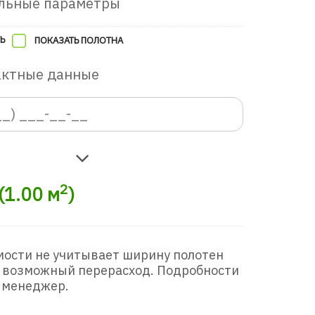
льные параметры
Ь
ПОКАЗАТЬ ПОЛОТНА
актные данные
в игровую комнату
2
(
1.00
м
)
мости не учитывает ширину полотен
 возможный перерасход. Подробности
 менеджер.