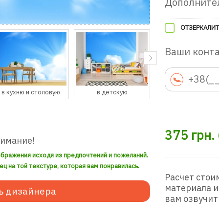
Дополните
ОТЗЕРКАЛИТ
Ваши конт
в детскую
в гостевую
в прихожую
375
грн.
нимание!
ображения исходя из предпочтений и пожеланий.
ец на той текстуре, которая вам понравилась.
Расчет стои
материала и
ь дизайнера
вам озвучит