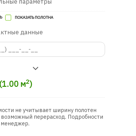
льные параметры
Ь
ПОКАЗАТЬ ПОЛОТНА
актные данные
2
(
1.00
м
)
мости не учитывает ширину полотен
 возможный перерасход. Подробности
 менеджер.