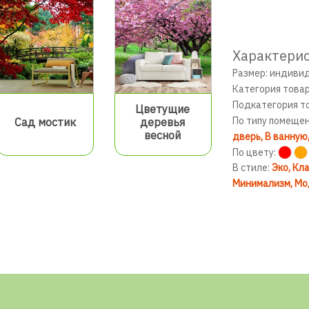
Характерис
Размер: индиви
Категория това
Подкатегория т
Цветущие
По типу помеще
Сад мостик
деревья
весной
дверь
В ванную
По цвету:
В стиле:
Эко
Кла
Минимализм
Мо