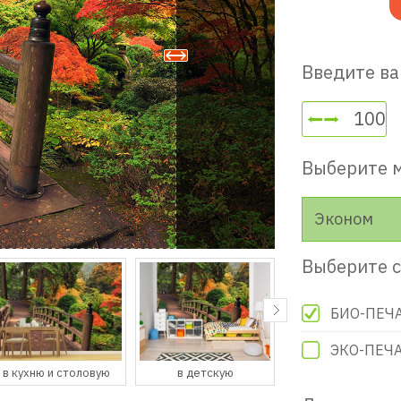
Введите ва
Выберите 
Эконом
Выберите с
БИО-ПЕЧ
ЭКО-ПЕЧ
в детскую
в гостевую
в прихожую