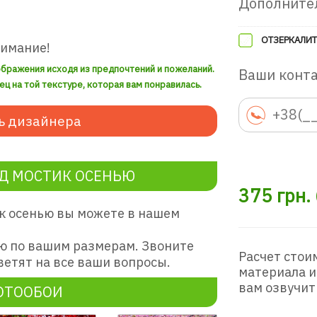
Дополните
ОТЗЕРКАЛИТ
нимание!
ображения исходя из предпочтений и пожеланий.
Ваши конт
ец на той текстуре, которая вам понравилась.
ь дизайнера
Д МОСТИК ОСЕНЬЮ
375
грн.
ик осенью вы можете в нашем
ю по вашим размерам. Звоните
Расчет стои
етят на все ваши вопросы.
материала и
вам озвучит
ОТООБОИ