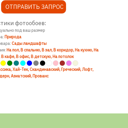
ОТПРАВИТЬ ЗАПРОС
тики фотообоев:
дуально под ваш размер
ра:
Природа
овара:
Сады ландшафты
ния:
На пол
В спальню
В зал
В коридор
На кухню
На
В кафе
В офис
В детскую
На потолок
ссика
Хай-Тек
Скандинавский
Греческий
Лофт
дерн
Азиатский
Прованс