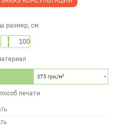
ЗАКАЗ КОНСУЛЬТАЦИИ
ш размер, см
материал
2
375
грн./м
пособ печати
АТЬ
АТЬ
в игровую комнату