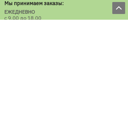
Мы принимаем заказы:
ЕЖЕДНЕВНО
с 9.00 до 18.00
по телефону: 098 787 98 98
e-mail: sale@ecooboi.com.ua
КРУГЛОСУТОЧНО В СОЦСЕТЯХ
Блог
Доставка по Украине:
Все города
Ужгород
Ивано-Франковск
Луцк
Хмельницкий
Черновцы
Тернополь
Ровно
Кременчуг
Умань
Мелитополь
Кропивницкий
Славянск
Мариуполь
Херсон
Николаев
Кривой Рог
Черкассы
Чернигов
Сумы
Житомир
Специальные предложения