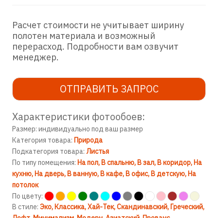
Расчет стоимости не учитывает ширину
полотен материала и возможный
перерасход. Подробности вам озвучит
менеджер.
ОТПРАВИТЬ ЗАПРОС
Характеристики фотообоев:
Размер: индивидуально под ваш размер
Категория товара:
Природа
Подкатегория товара:
Листья
По типу помещения:
На пол
В спальню
В зал
В коридор
На
кухню
На дверь
В ванную
В кафе
В офис
В детскую
На
потолок
По цвету:
В стиле:
Эко
Классика
Хай-Тек
Скандинавский
Греческий