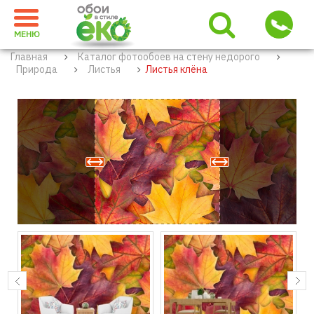
МЕНЮ
Главная
Каталог фотообоев на стену недорого
Природа
Листья
Листья клёна