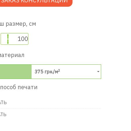
ЗАКАЗ КОНСУЛЬТАЦИИ
ш размер, см
материал
2
375
грн./м
пособ печати
АТЬ
АТЬ
в игровую комнату