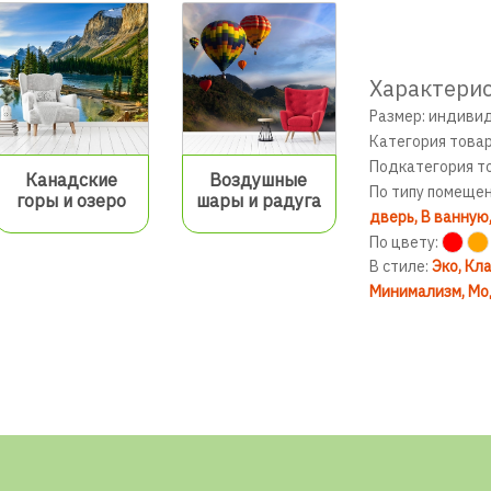
Характерис
Размер: индиви
Категория това
Подкатегория т
Канадские
Воздушные
По типу помеще
горы и озеро
шары и радуга
дверь
В ванную
По цвету:
В стиле:
Эко
Кла
Минимализм
Мо