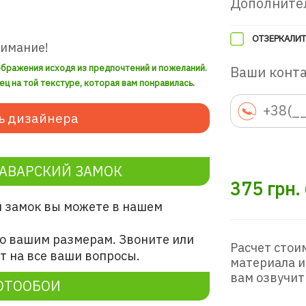
Дополните
ОТЗЕРКАЛИТ
нимание!
ображения исходя из предпочтений и пожеланий.
Ваши конт
ец на той текстуре, которая вам понравилась.
ь дизайнера
АВАРСКИЙ ЗАМОК
375
грн.
й замок
вы можете в нашем
о вашим размерам. Звоните или
Расчет стои
 на все ваши вопросы.
материала и
вам озвучит
ОТООБОИ