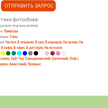
ОТПРАВИТЬ ЗАПРОС
тики фотообоев:
дуально под ваш размер
ра:
Природа
овара:
Горы
ния:
На пол
В спальню
В зал
В коридор
На кухню
На
В кафе
В офис
В детскую
На потолок
ссика
Хай-Тек
Скандинавский
Греческий
Лофт
дерн
Азиатский
Прованс