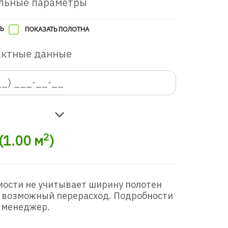
льные параметры
Ь
ПОКАЗАТЬ ПОЛОТНА
актные данные
2
(
1.00
м
)
мости не учитывает ширину полотен
 возможный перерасход. Подробности
 менеджер.