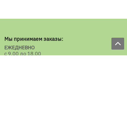
Мы принимаем заказы:
ЕЖЕДНЕВНО
с 9.00 до 18.00
по телефону: 098 787 98 98
e-mail: sale@ecooboi.com.ua
КРУГЛОСУТОЧНО В СОЦСЕТЯХ
Блог
Доставка по Украине:
Все города
Ужгород
Ивано-Франковск
Луцк
Хмельницкий
Черновцы
Тернополь
Ровно