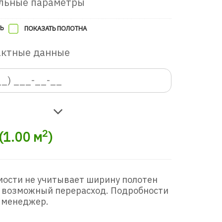
льные параметры
Ь
ПОКАЗАТЬ ПОЛОТНА
актные данные
2
(
1.00
м
)
мости не учитывает ширину полотен
 возможный перерасход. Подробности
 менеджер.