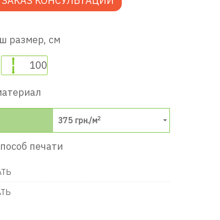
ЗАКАЗ КОНСУЛЬТАЦИИ
ш размер, см
материал
2
375
грн./м
пособ печати
АТЬ
АТЬ
в игровую комнату