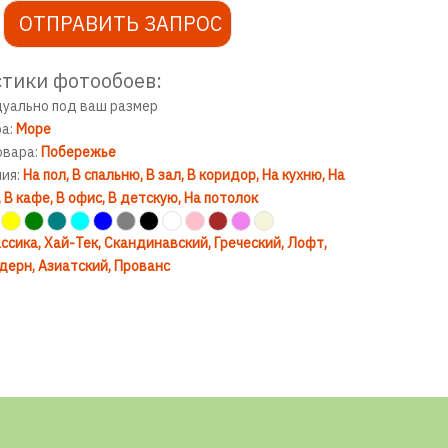
ОТПРАВИТЬ ЗАПРОС
тики фотообоев:
дуально под ваш размер
ра:
Море
овара:
Побережье
ния:
На пол
В спальню
В зал
В коридор
На кухню
На
В кафе
В офис
В детскую
На потолок
ссика
Хай-Тек
Скандинавский
Греческий
Лофт
дерн
Азиатский
Прованс