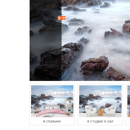
спальню
в студию и зал
в кухню и столовую