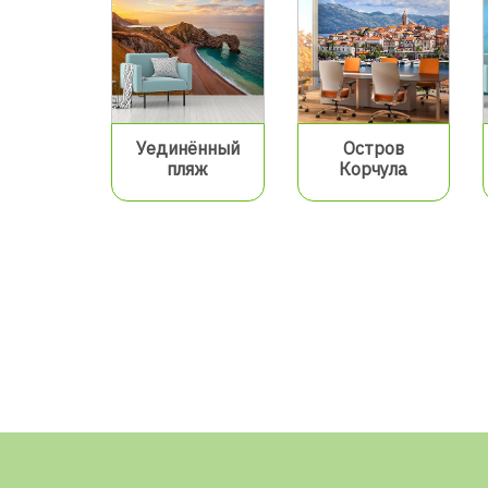
Уединённый
Остров
пляж
Корчула