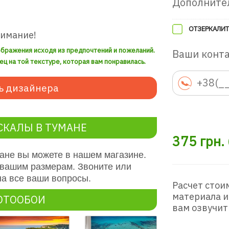
Дополните
ОТЗЕРКАЛИТ
нимание!
ображения исходя из предпочтений и пожеланий.
Ваши конт
ец на той текстуре, которая вам понравилась.
ь дизайнера
СКАЛЫ В ТУМАНЕ
375
грн.
мане вы можете в нашем магазине.
 вашим размерам. Звоните или
на все ваши вопросы.
Расчет стои
материала и
ОТООБОИ
вам озвучит