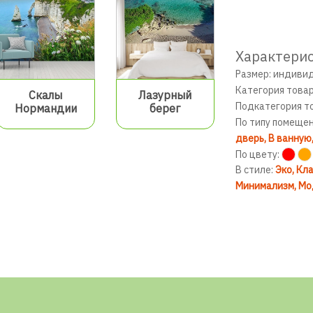
Характерис
Размер: индиви
Категория това
Скалы
Лазурный
Подкатегория т
Нормандии
берег
По типу помеще
дверь
В ванную
По цвету:
В стиле:
Эко
Кла
Минимализм
Мо