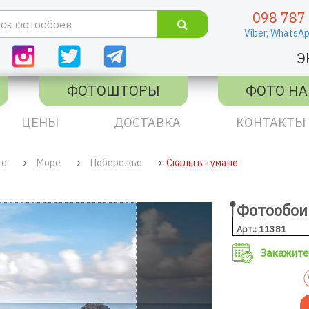
098 787
Viber,
WhatsAp
Э
ФОТОШТОРЫ
ФОТО НА
ЦЕНЫ
ДОСТАВКА
КОНТАКТЫ
го
Море
Побережье
Скалы в тумане
Фотообои
Арт.: 11381
Закажите 