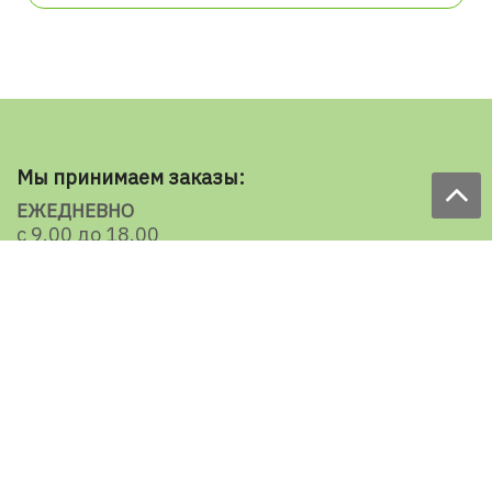
Мы принимаем заказы:
ЕЖЕДНЕВНО
с 9.00 до 18.00
по телефону: 098 787 98 98
e-mail: sale@ecooboi.com.ua
КРУГЛОСУТОЧНО В СОЦСЕТЯХ
Блог
Доставка по Украине:
Все города
Ужгород
Ивано-Франковск
Луцк