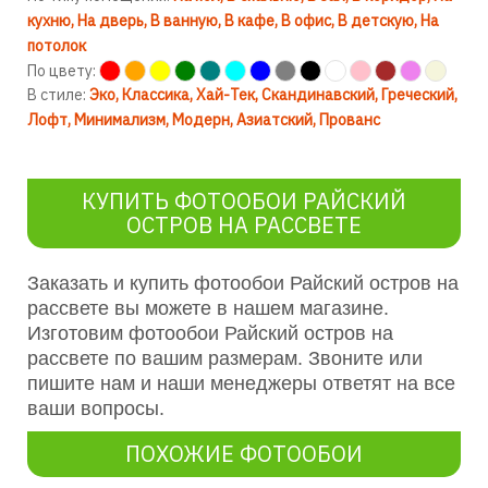
кухню
На дверь
В ванную
В кафе
В офис
В детскую
На
потолок
По цвету:
В стиле:
Эко
Классика
Хай-Тек
Скандинавский
Греческий
Лофт
Минимализм
Модерн
Азиатский
Прованс
КУПИТЬ ФОТООБОИ РАЙСКИЙ
ОСТРОВ НА РАССВЕТЕ
Заказать и купить фотообои Райский остров на
рассвете вы можете в нашем магазине.
Изготовим фотообои Райский остров на
рассвете по вашим размерам. Звоните или
пишите нам и наши менеджеры ответят на все
ваши вопросы.
ПОХОЖИЕ ФОТООБОИ