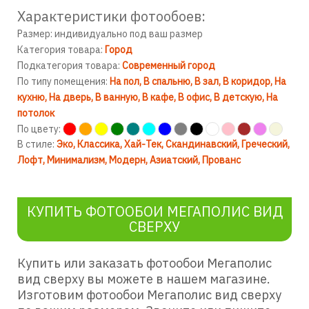
Характеристики фотообоев:
Размер: индивидуально под ваш размер
Категория товара:
Город
Подкатегория товара:
Современный город
По типу помещения:
На пол
В спальню
В зал
В коридор
На
кухню
На дверь
В ванную
В кафе
В офис
В детскую
На
потолок
По цвету:
В стиле:
Эко
Классика
Хай-Тек
Скандинавский
Греческий
Лофт
Минимализм
Модерн
Азиатский
Прованс
КУПИТЬ ФОТООБОИ МЕГАПОЛИС ВИД
СВЕРХУ
Купить или заказать фотообои Мегаполис
вид сверху вы можете в нашем магазине.
Изготовим фотообои Мегаполис вид сверху