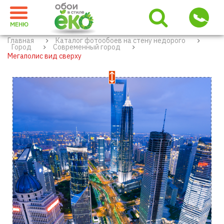
МЕНЮ
Главная
Каталог фотообоев на стену недорого
Город
Современный город
Мегаполис вид сверху