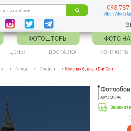
098 787
Viber,
WhatsAp
Э
ФОТОШТОРЫ
ФОТО НА
ЦЕНЫ
ДОСТАВКА
КОНТАКТЫ
го
Город
Лондон
Красная будка и Биг Бен
Фотообои 
Арт.: 10546
Закажите 