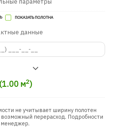
льные параметры
Ь
ПОКАЗАТЬ ПОЛОТНА
актные данные
2
(
1.00
м
)
мости не учитывает ширину полотен
 возможный перерасход. Подробности
 менеджер.