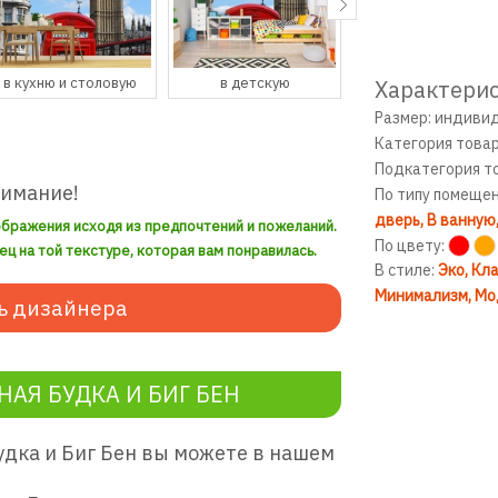
в детскую
в гостевую
в прихожую
Характерис
Размер: индиви
Категория това
Подкатегория т
нимание!
По типу помеще
дверь
В ванную
ображения исходя из предпочтений и пожеланий.
По цвету:
ец на той текстуре, которая вам понравилась.
В стиле:
Эко
Кла
Минимализм
Мо
ь дизайнера
АЯ БУДКА И БИГ БЕН
удка и Биг Бен вы можете в нашем