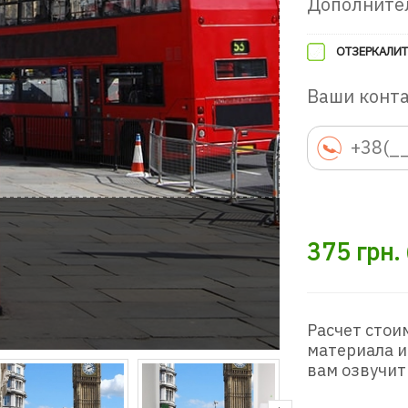
Дополните
ОТЗЕРКАЛИТ
Ваши конт
375
грн.
Расчет стои
материала и
вам озвучит