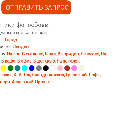
ОТПРАВИТЬ ЗАПРОС
в игровую комнату
тики фотообоев:
дуально под ваш размер
ра:
Город
овара:
Лондон
ния:
На пол
В спальню
В зал
В коридор
На кухню
На
В кафе
В офис
В детскую
На потолок
ссика
Хай-Тек
Скандинавский
Греческий
Лофт
дерн
Азиатский
Прованс