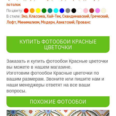
потолок
По цвету:
В стиле:
Эко
Классика
Хай-Тек
Скандинавский
Греческий
Лофт
Минимализм
Модерн
Азиатский
Прованс
КУПИТЬ ФОТООБОИ КРАСНЫЕ
ЦВЕТОЧКИ
Заказать и купить фотообои Красные цветочки
вы можете в нашем магазине.
Изготовим фотообои Красные цветочки по
вашим размерам. Звоните или пишите нам и
наши менеджеры ответят на все ваши
вопросы.
ПОХОЖИЕ ФОТООБОИ