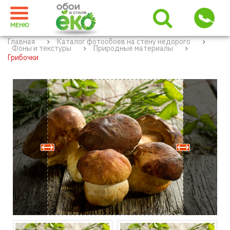
МЕНЮ
Главная
Каталог фотообоев на стену недорого
Фоны и текстуры
Природные материалы
Грибочки