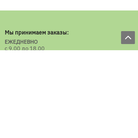
Мы принимаем заказы:
ЕЖЕДНЕВНО
с 9.00 до 18.00
по телефону: 098 787 98 98
e-mail: sale@ecooboi.com.ua
КРУГЛОСУТОЧНО В СОЦСЕТЯХ
Блог
Доставка по Украине:
Все города
Ужгород
Ивано-Франковск
Луцк
Хмельницкий
Черновцы
Тернополь
Ровно
Кременчуг
Умань
Мелитополь
Кропивницкий
Славянск
Мариуполь
Херсон
Николаев