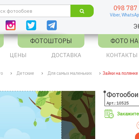
098 787
Viber,
WhatsAp
Э
ФОТОШТОРЫ
ФОТО НА
ЦЕНЫ
ДОСТАВКА
КОНТАКТЫ
го
Детские
Для самых маленьких
Зайки на полянке
Фотообои 
Арт.: 10525
Закажите 