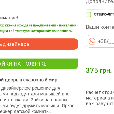
Дополните
ОТЗЕРКАЛИТ
нимание!
ображения исходя из предпочтений и пожеланий.
Ваши конт
ец на той текстуре, которая вам понравилась.
ь дизайнера
АЙКИ НА ПОЛЯНКЕ
375
грн.
ой дверь в сказочный мир
 дизайнерское решение для
Расчет стои
ными подходят для малышей вне
материала и
рят в сказки. Зайки на полянке
вам озвучит
орыми будут дружить малыши. Яркое
ерьер детской комнаты.