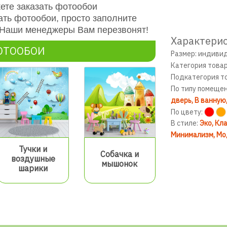
ете заказать фотообои
ать фотообои, просто заполните
. Наши менеджеры Вам перезвонят!
Характерис
ОТООБОИ
Размер: индиви
Категория това
Подкатегория т
По типу помеще
дверь
В ванную
По цвету:
В стиле:
Эко
Кла
Минимализм
Мо
Тучки и
Собачка и
воздушные
мышонок
шарики