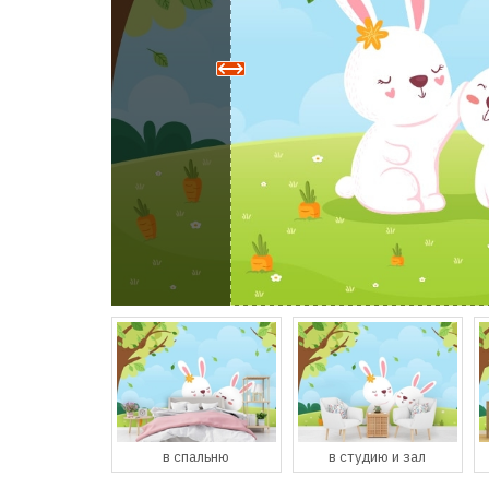
спальню
в студию и зал
в кухню и столовую