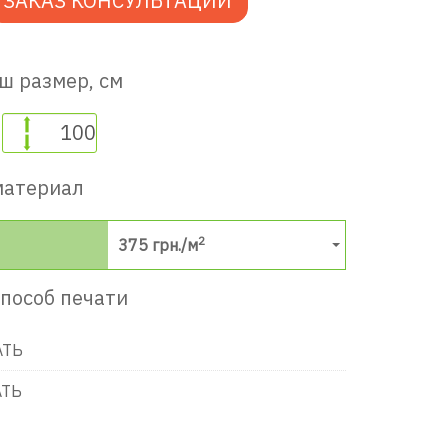
ЗАКАЗ КОНСУЛЬТАЦИИ
ш размер, см
материал
2
375
грн./м
пособ печати
АТЬ
АТЬ
в игровую комнату