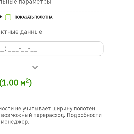
льные параметры
Ь
ПОКАЗАТЬ ПОЛОТНА
актные данные
2
(
1.00
м
)
мости не учитывает ширину полотен
 возможный перерасход. Подробности
 менеджер.