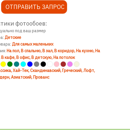
ОТПРАВИТЬ ЗАПРОС
тики фотообоев:
дуально под ваш размер
ра:
Детские
овара:
Для самых маленьких
ния:
На пол
В спальню
В зал
В коридор
На кухню
На
В кафе
В офис
В детскую
На потолок
ссика
Хай-Тек
Скандинавский
Греческий
Лофт
дерн
Азиатский
Прованс