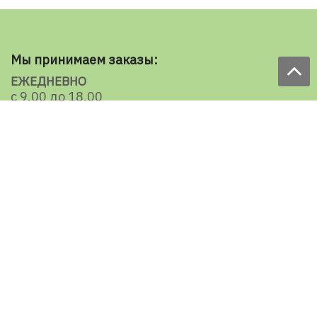
Мы принимаем заказы:
ЕЖЕДНЕВНО
с 9.00 до 18.00
по телефону: 098 787 98 98
e-mail: sale@ecooboi.com.ua
КРУГЛОСУТОЧНО В СОЦСЕТЯХ
Блог
Доставка по Украине:
Все города
Ужгород
Ивано-Франковск
Луцк
Хмельницкий
Черновцы
Тернополь
Ровно
Кременчуг
Умань
Мелитополь
Кропивницкий
Славянск
Мариуполь
Херсон
Николаев
Кривой Рог
Черкассы
Чернигов
Сумы