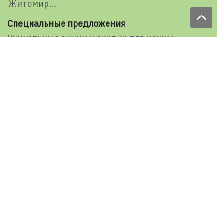
Житомир
Специальные предложения
Уникальные акции и скидки для наших
представителей и подписчиков
E-mail
Подписаться
Ваша оценка нашей работы
1527 голосов
Рейтинг: 5 из 5
Оставить отзыв