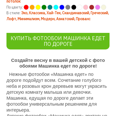
потолок
По цвету:
В стиле:
Эко
Классика
Хай-Тек
Скандинавский
Греческий
Лофт
Минимализм
Модерн
Азиатский
Прованс
КУПИТЬ ФОТООБОИ МАШИНКА ЕДЕТ
ПО ДОРОГЕ
Создайте весну в вашей детской с фото
обоями Машинка едет по дороге!
Нежные фотообои «Машинка едет» по
дороге подойдут всем. Сочетание голубого
неба и розовых крон деревьев могут украсить
детскую комнату малыша или девочки.
Машинка, едущая по дороге делает эти
фотообои универсальным решением для
интерьера.