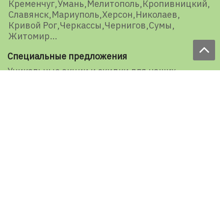
Кременчуг
Умань
Мелитополь
Кропивницкий
Славянск
Мариуполь
Херсон
Николаев
Кривой Рог
Черкассы
Чернигов
Сумы
Житомир
Специальные предложения
Уникальные акции и скидки для наших
представителей и подписчиков
E-mail
Подписаться
Ваша оценка нашей работы
1527 голосов
Рейтинг: 5 из 5