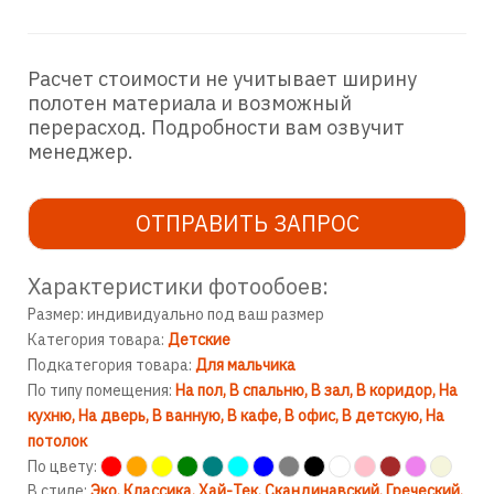
Расчет стоимости не учитывает ширину
полотен материала и возможный
перерасход. Подробности вам озвучит
менеджер.
ОТПРАВИТЬ ЗАПРОС
Характеристики фотообоев:
Размер: индивидуально под ваш размер
Категория товара:
Детские
Подкатегория товара:
Для мальчика
По типу помещения:
На пол
В спальню
В зал
В коридор
На
кухню
На дверь
В ванную
В кафе
В офис
В детскую
На
потолок
По цвету:
В стиле:
Эко
Классика
Хай-Тек
Скандинавский
Греческий