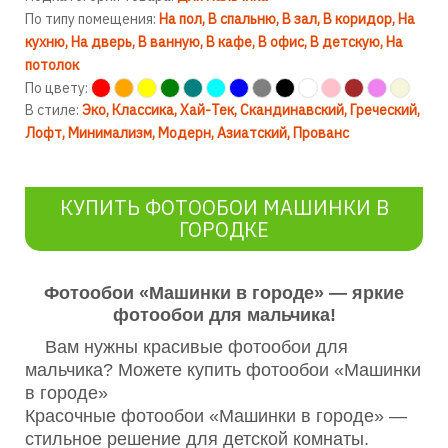
По типу помещения:
На пол
В спальню
В зал
В коридор
На
кухню
На дверь
В ванную
В кафе
В офис
В детскую
На
потолок
По цвету:
В стиле:
Эко
Классика
Хай-Тек
Скандинавский
Греческий
Лофт
Минимализм
Модерн
Азиатский
Прованс
КУПИТЬ ФОТООБОИ МАШИНКИ В
ГОРОДКЕ
Фотообои «Машинки в городе» — яркие
фотообои для мальчика!
Вам нужны красивые фотообои для
мальчика? Можете купить фотообои «Машинки
в городе»
Красочные фотообои «Машинки в городе» —
стильное решение для детской комнаты.