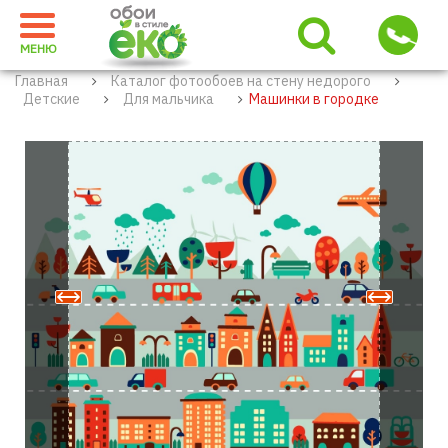
МЕНЮ
Главная
Каталог фотообоев на стену недорого
Детские
Для мальчика
Машинки в городке