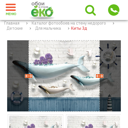
МЕНЮ
Главная
Каталог фотообоев на стену недорого
Детские
Для мальчика
Киты 3д