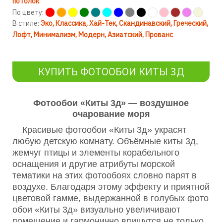
потолок
По цвету:
В стиле:
Эко
Классика
Хай-Тек
Скандинавский
Греческий
Лофт
Минимализм
Модерн
Азиатский
Прованс
КУПИТЬ ФОТООБОИ КИТЫ 3Д
Фотообои «Киты 3д» — воздушное
очарование моря
Красивые фотообои «Киты 3д» украсят
любую детскую комнату. Объёмные киты 3д,
жемчуг птицы и элементы корабельного
оснащения и другие атрибуты морской
тематики на этих фотообоях словно парят в
воздухе. Благодаря этому эффекту и приятной
цветовой гамме, выдержанной в голубых фото
обои «Киты 3д» визуально увеличивают
помещение и гармонично впишутся не только