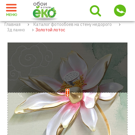
МЕНЮ
Главная
Каталог фотообоев на стену недорого
3д панно
Золотой лотос