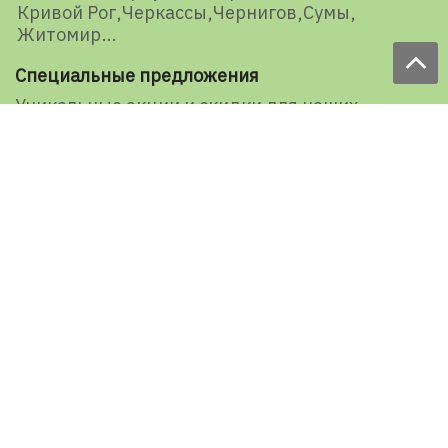
Кривой Рог
Черкассы
Чернигов
Сумы
Житомир
Специальные предложения
Уникальные акции и скидки для наших
представителей и подписчиков
E-mail
Подписаться
Ваша оценка нашей работы
1527 голосов
Рейтинг: 5 из 5