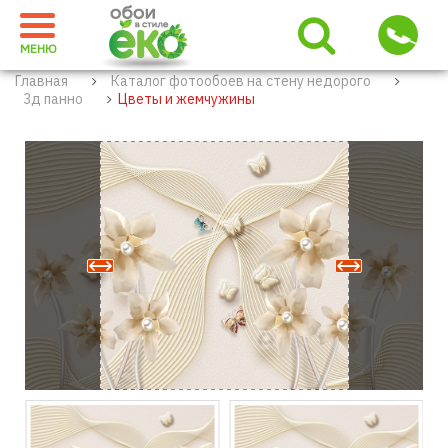
МЕНЮ
Главная
Каталог фотообоев на стену недорого
3д панно
Цветы и жемчужины