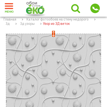
МЕНЮ
Главная
Каталог фотообоев на стену недорого
3д
3д узоры
Узор из 3Д веток