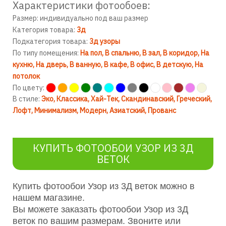
Характеристики фотообоев:
Размер: индивидуально под ваш размер
Категория товара:
3д
Подкатегория товара:
3д узоры
По типу помещения:
На пол
В спальню
В зал
В коридор
На
кухню
На дверь
В ванную
В кафе
В офис
В детскую
На
потолок
По цвету:
В стиле:
Эко
Классика
Хай-Тек
Скандинавский
Греческий
Лофт
Минимализм
Модерн
Азиатский
Прованс
КУПИТЬ ФОТООБОИ УЗОР ИЗ 3Д
ВЕТОК
Купить фотообои Узор из 3Д веток можно в
нашем магазине.
Вы можете заказать фотообои Узор из 3Д
веток по вашим размерам. Звоните или