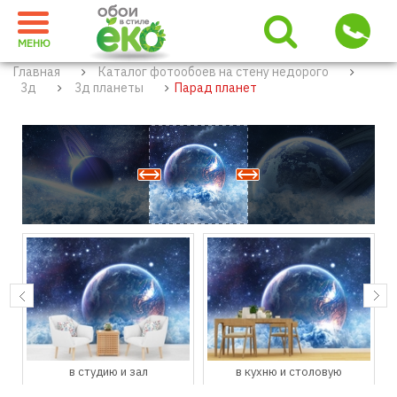
МЕНЮ
Главная
Каталог фотообоев на стену недорого
3д
3д планеты
Парад планет
в студию и зал
в кухню и столовую