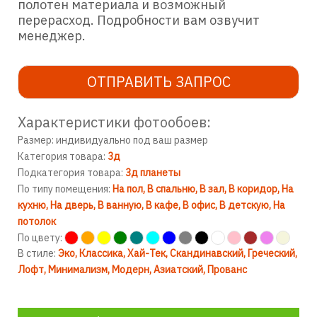
полотен материала и возможный
перерасход. Подробности вам озвучит
менеджер.
ОТПРАВИТЬ ЗАПРОС
Характеристики фотообоев:
Размер: индивидуально под ваш размер
Категория товара:
3д
Подкатегория товара:
3д планеты
По типу помещения:
На пол
В спальню
В зал
В коридор
На
кухню
На дверь
В ванную
В кафе
В офис
В детскую
На
потолок
По цвету:
В стиле:
Эко
Классика
Хай-Тек
Скандинавский
Греческий
Лофт
Минимализм
Модерн
Азиатский
Прованс