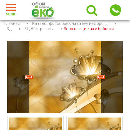
МЕНЮ
Главная
Каталог фотообоев на стену недорого
3д
3Д Абстракция
Золотые цветы и бабочки