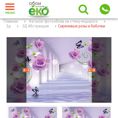
МЕНЮ
Главная
Каталог фотообоев на стену недорого
3д
3Д Абстракция
Сиреневые розы и бабочки