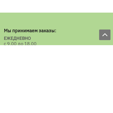
Мы принимаем заказы:
ЕЖЕДНЕВНО
с 9.00 до 18.00
по телефону: 098 787 98 98
e-mail: sale@ecooboi.com.ua
КРУГЛОСУТОЧНО В СОЦСЕТЯХ
Блог
Доставка по Украине:
Все города
Ужгород
Ивано-Франковск
Луцк
Хмельницкий
Черновцы
Тернополь
Ровно
Кременчуг
Умань
Мелитополь
Кропивницкий