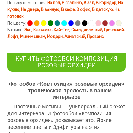
По типу помещения:
На пол
В спальню
В зал
В коридор
На
кухню
На дверь
В ванную
В кафе
В офис
В детскую
На
потолок
По цвету:
В стиле:
Эко
Классика
Хай-Тек
Скандинавский
Греческий
Лофт
Минимализм
Модерн
Азиатский
Прованс
КУПИТЬ ФОТООБОИ КОМПОЗИЦИЯ
РОЗОВЫЕ ОРХИДЕИ
Фотообои «Композиция розовые орхидеи»
— тропическая прелесть в вашем
интерьере
Цветочные мотивы — универсальный сюжет
для интерьера. И фотообои «Композиция
розовые орхидеи» доказывает это. Яркие
весенние цветы и 3д-фигуры на этих