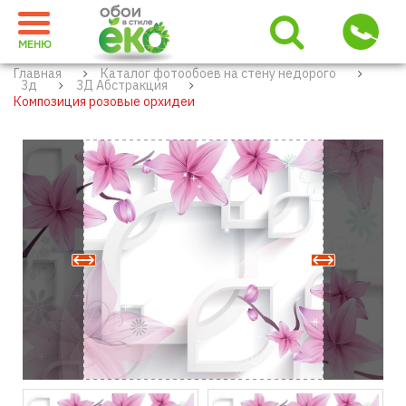
МЕНЮ
Главная
Каталог фотообоев на стену недорого
3д
3Д Абстракция
Композиция розовые орхидеи