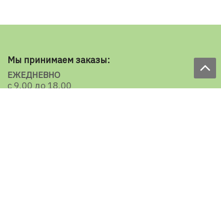
Мы принимаем заказы:
ЕЖЕДНЕВНО
с 9.00 до 18.00
по телефону: 098 787 98 98
e-mail: sale@ecooboi.com.ua
КРУГЛОСУТОЧНО В СОЦСЕТЯХ
Блог
Доставка по Украине:
Все города
Ужгород
Ивано-Франковск
Луцк
Хмельницкий
Черновцы
Тернополь
Ровно
Кременчуг
Умань
Мелитополь
Кропивницкий