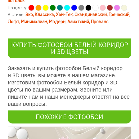
потолок
По цвету:
В стиле:
Эко
Классика
Хай-Тек
Скандинавский
Греческий
Лофт
Минимализм
Модерн
Азиатский
Прованс
КУПИТЬ ФОТООБОИ БЕЛЫЙ КОРИДОР
И 3D ЦВЕТЫ
Заказать и купить фотообои Белый коридор
и 3D цветы вы можете в нашем магазине.
Изготовим фотообои Белый коридор и
3D
цветы по вашим размерам. Звоните или
пишите нам и наши менеджеры ответят на все
ваши вопросы.
ПОХОЖИЕ ФОТООБОИ