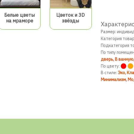
Белые цветы
Цветок и 3D
на мраморе
звёзды
Характерис
Размер: индиви
Категория това
Подкатегория т
По типу помеще
дверь
В ванную
По цвету:
В стиле:
Эко
Кла
Минимализм
Мо