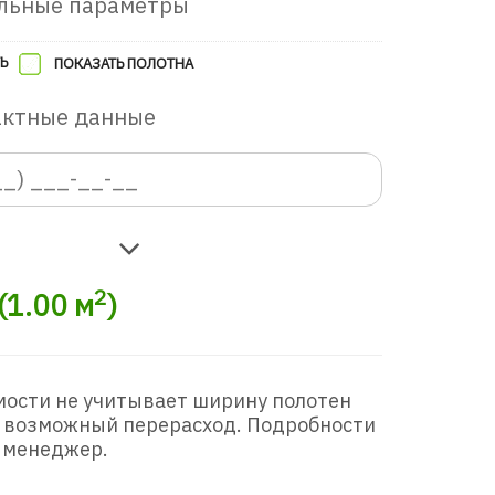
льные параметры
Ь
ПОКАЗАТЬ ПОЛОТНА
актные данные
2
(
1.00
м
)
мости не учитывает ширину полотен
 возможный перерасход. Подробности
 менеджер.