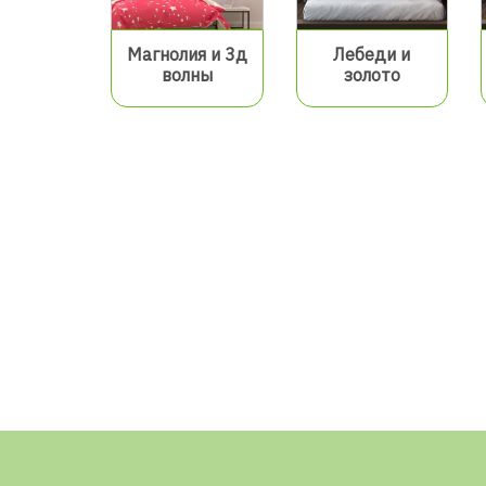
Магнолия и 3д
Лебеди и
волны
золото