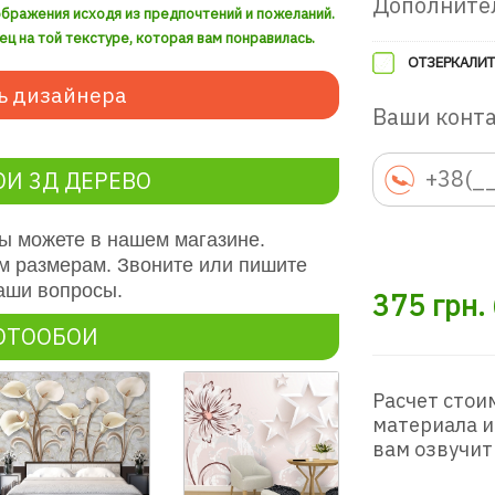
Дополните
ображения исходя из предпочтений и пожеланий.
ец на той текстуре, которая вам понравилась.
ОТЗЕРКАЛИТ
ь дизайнера
Ваши конт
И 3Д ДЕРЕВО
вы можете в нашем магазине.
м размерам. Звоните или пишите
аши вопросы.
375
грн.
ОТООБОИ
Расчет стои
материала и
вам озвучит