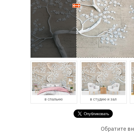
спальню
в студию и зал
в кухню и столовую
Обратите в