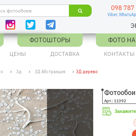
098 787
Viber,
WhatsAp
Э
ФОТОШТОРЫ
ФОТО НА
ЦЕНЫ
ДОСТАВКА
КОНТАКТЫ
го
3д
3Д Абстракция
3Д дерево
Фотообои
Арт.: 11392
Закажите 