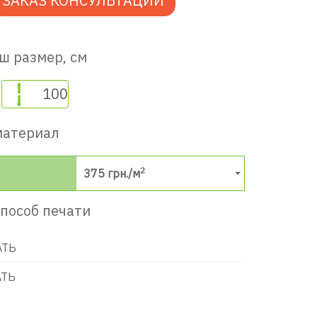
ЗАКАЗ КОНСУЛЬТАЦИИ
ш размер, см
материал
2
375
грн./м
пособ печати
в игровую комнату
АТЬ
АТЬ