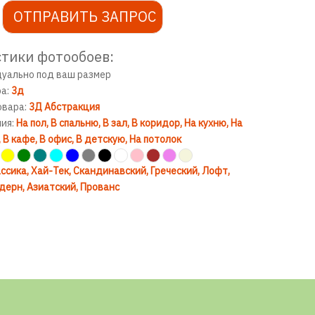
ОТПРАВИТЬ ЗАПРОС
тики фотообоев:
дуально под ваш размер
ра:
3д
овара:
3Д Абстракция
ния:
На пол
В спальню
В зал
В коридор
На кухню
На
В кафе
В офис
В детскую
На потолок
ссика
Хай-Тек
Скандинавский
Греческий
Лофт
дерн
Азиатский
Прованс