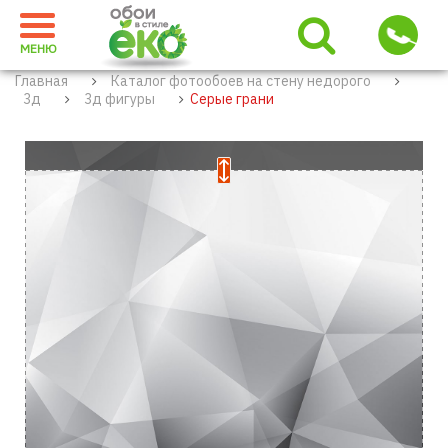
МЕНЮ
Главная
Каталог фотообоев на стену недорого
3д
3д фигуры
Серые грани