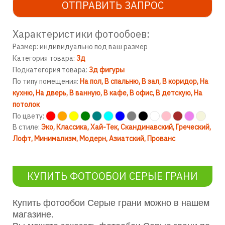
ОТПРАВИТЬ ЗАПРОС
Характеристики фотообоев:
Размер: индивидуально под ваш размер
Категория товара:
3д
Подкатегория товара:
3д фигуры
По типу помещения:
На пол
В спальню
В зал
В коридор
На
кухню
На дверь
В ванную
В кафе
В офис
В детскую
На
потолок
По цвету:
В стиле:
Эко
Классика
Хай-Тек
Скандинавский
Греческий
Лофт
Минимализм
Модерн
Азиатский
Прованс
КУПИТЬ ФОТООБОИ СЕРЫЕ ГРАНИ
Купить фотообои Серые грани можно в нашем
магазине.